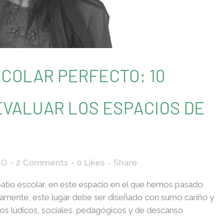
SCOLAR PERFECTO: 10
VALUAR LOS ESPACIOS DE
JO
2 Comments
0
Likes
Share
tio escolar, en este espacio en el que hemos pasado
icamente, este lugar debe ser diseñado con sumo cariño y
os lúdicos, sociales, pedagógicos y de descanso