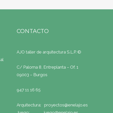
CONTACTO
AJO taller de arquitectura S.L.P. ©
al
C/ Paloma 8, Entreplanta – Of. 1
09003 – Burgos
947 11 16 65
Arquitectura: proyectos@enelajo.es
Juego: juego@enelajo.es