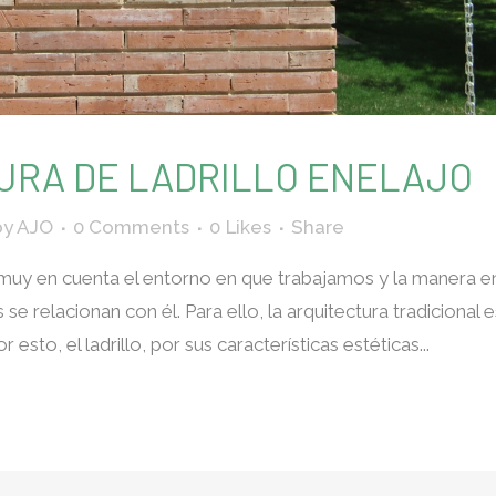
URA DE LADRILLO ENELAJO
by
AJO
0 Comments
0
Likes
Share
uy en cuenta el entorno en que trabajamos y la manera e
e relacionan con él. Para ello, la arquitectura tradicional e
 esto, el ladrillo, por sus características estéticas...