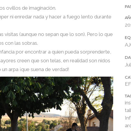
PA
 ovillos de imaginación.
 ni enredar nada y hacer a fuego lento durante
AÑ
20
 visitas (aunque no sepan que lo son). Pero lo que
EQ
 con las sobras.
AJ
infancia por encontrar a quien pueda sorprenderte,
DA
ayores creen que son telas, en realidad son nidos
Ju
 o un arpa ¡que suena de verdad!
CA
EF
TA
in
ta
In
ar