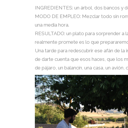
INGREDIENTES: un árbol, dos bancos y dos
MODO DE EMPLEO: Mezclar todo sin romper
una media hora.
RESULTADO: un plato para sorprender a las
realmente promete es lo que prepararemos
Una tarde para redescubrir ese afán de la 
de darte cuenta que esos haces, que los m
de pájaro, un balancín, una casa, un avión,