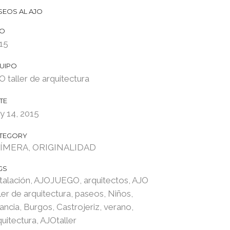
SEOS AL AJO
O
15
UIPO
O taller de arquitectura
TE
ly 14, 2015
TEGORY
ÍMERA, ORIGINALIDAD
GS
stalación, AJOJUEGO, arquitectos, AJO
ller de arquitectura, paseos, Niños,
fancia, Burgos, Castrojeriz, verano,
quitectura, AJOtaller